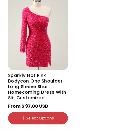
custom
US12
Color
Variant
sold
out
Size
or
US2
unavailable
US4
US6
US8
US10
Sparkly Hot Pink
Bodycon One Shoulder
US12
Long Sleeve Short
US14
Homecoming Dress With
US16
Slit Customized
US16W
From
US18W
$ 97.00 USD
US20W
US22W
Select Options
US24W
US26W
custom