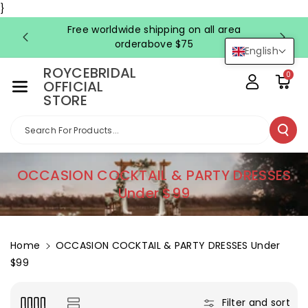
Skip To Co
}
Ntent
Free worldwide shipping on all area
FRE
orderabove $75
English
ROYCEBRIDAL
0
OFFICIAL
STORE
Search For Products...
C
OCCASION COCKTAIL & PARTY DRESSES
o
Under $99
l
l
e
Home
OCCASION COCKTAIL & PARTY DRESSES Under
c
$99
t
i
Filter and sort