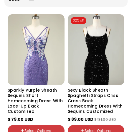
o
n
:
32% off
Color
Variant
Sparkly Purple Sheath
Sexy Black Sheath
sold
Sequins Short
Spaghetti Straps Criss
out
Size
Color
or
Homecoming Dress With
Cross Back
US2
unavailable
Variant
Lace-Up Back
Homecoming Dress With
US4
sold
Customized
Sequins Customized
out
Size
US6
or
$ 79.00 USD
US2
$ 89.00 USD
US8
$ 131.00 USD
unavailable
US4
US10
US6
US12
Select Options
Select Options