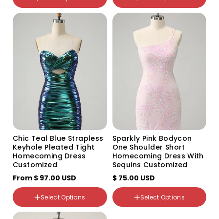
US8
US14
US10
US16
US12
custom
Color
Variant
Variant
sold
sold
out
out
Size
or
or
US2
unavailable
unavailable
US4
US6
US8
US10
Chic Teal Blue Strapless
Sparkly Pink Bodycon
US12
Color
Keyhole Pleated Tight
One Shoulder Short
US14
Variant
Variant
Homecoming Dress
Homecoming Dress With
US16
sold
sold
Customized
Sequins Customized
out
out
US16W
Size
or
or
From
US18W
$ 97.00 USD
$ 75.00 USD
US2
unavailable
unavailable
US20W
US4
US22W
US6
Select Options
Select Options
US24W
US8
US26W
US10